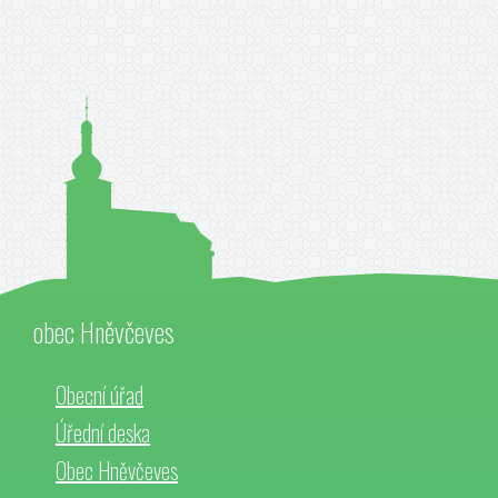
obec Hněvčeves
Obecní úřad
Úřední deska
Obec Hněvčeves