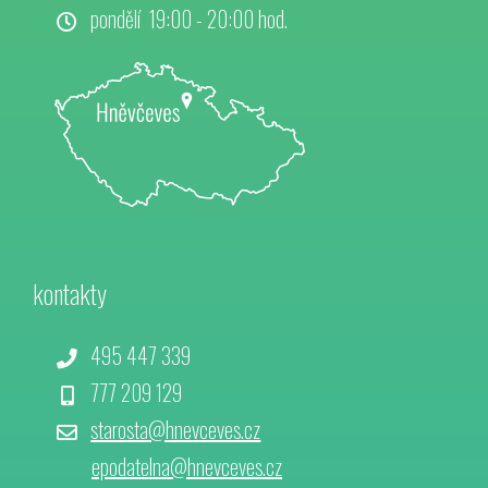
pondělí 19:00 - 20:00 hod.
kontakty
495 447 339
777 209 129
starosta@hnevceves.cz
epodatelna@hnevceves.cz