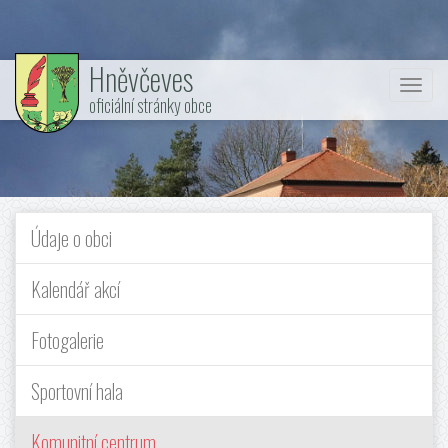
Hněvčeves
Nabí
oficiální stránky obce
Údaje o obci
Kalendář akcí
Fotogalerie
Sportovní hala
Komunitní centrum