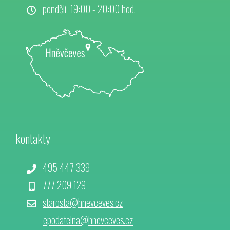
pondělí 19:00 - 20:00 hod.
kontakty
495 447 339
777 209 129
starosta@hnevceves.cz
epodatelna@hnevceves.cz