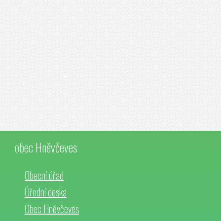
obec Hněvčeves
Obecní úřad
Úřední deska
Obec Hněvčeves