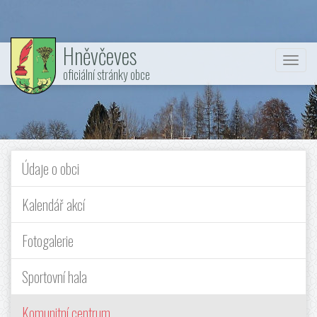
Hněvčeves
Nabí
oficiální stránky obce
Údaje o obci
Kalendář akcí
Fotogalerie
Sportovní hala
Komunitní centrum