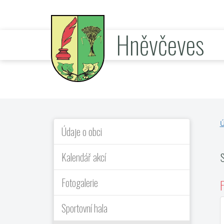
Hněvčeves
oficiální stránky obce
Ú
Údaje o obci
Kalendář akcí
Fotogalerie
F
Sportovní hala