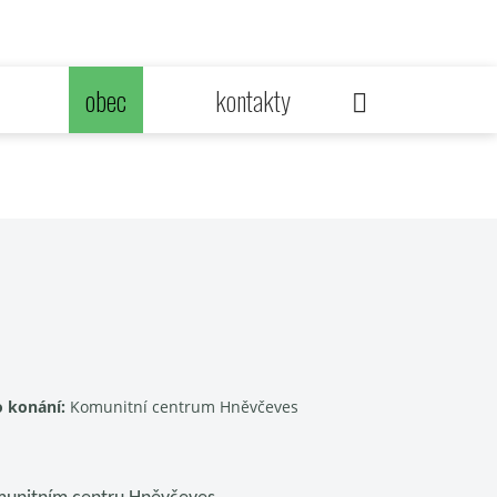
obec
kontakty
o konání:
Komunitní centrum Hněvčeves