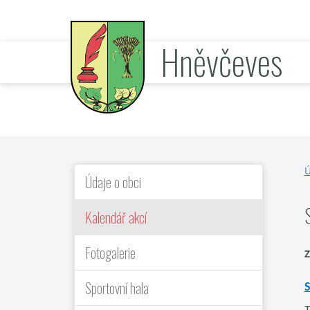
Hněvčeves
oficiální stránky obce
Ú
Údaje o obci
Kalendář akcí
Fotogalerie
Z
Sportovní hala