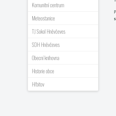
T
Komunitní centrum
P
Meteostanice
s
TJ Sokol Hněvčeves
SDH Hněvčeves
Obecní knihovna
Historie obce
Hřbitov