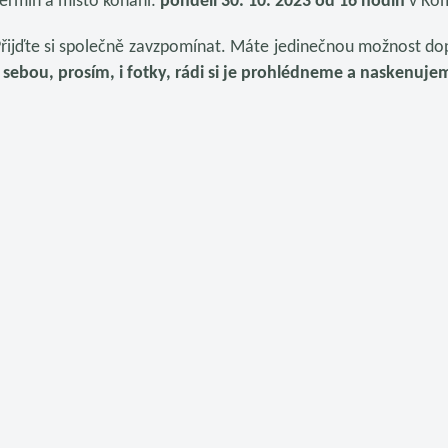
ermín a místo konání:
pondělí 30. 10. 2023 od 16 hodin
v
Kom
řijďte si společně zavzpomínat. Máte jedinečnou možnost dopl
 sebou, prosím, i fotky, rádi si je prohlédneme a naskenuje