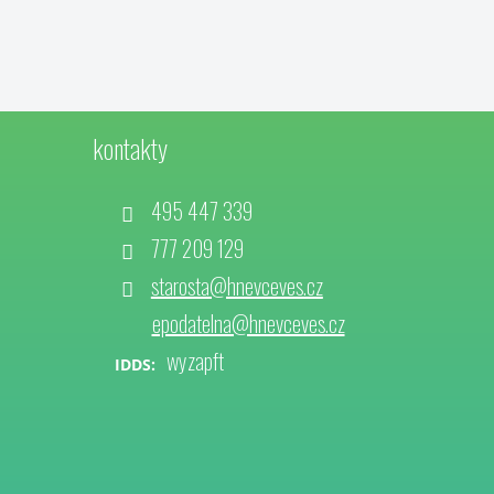
kontakty
495 447 339
777 209 129
starosta@hnevceves.cz
epodatelna@hnevceves.cz
wyzapft
IDDS: