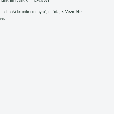
unitním centru Hněvčeves
nit naši kroniku o chybějící údaje.
Vezměte
me.