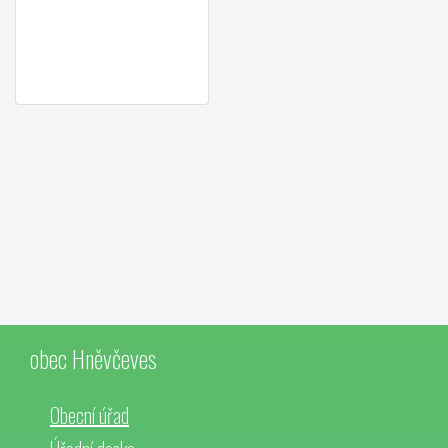
obec Hněvčeves
Obecní úřad