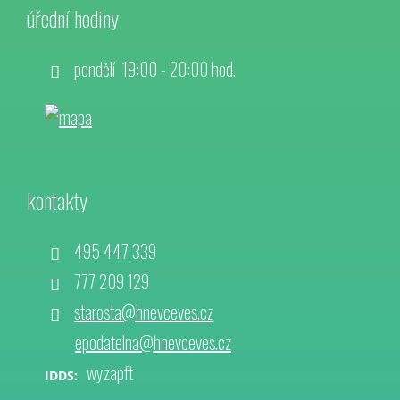
úřední hodiny
pondělí 19:00 - 20:00 hod.
kontakty
495 447 339
777 209 129
starosta@hnevceves.cz
epodatelna@hnevceves.cz
wyzapft
IDDS: